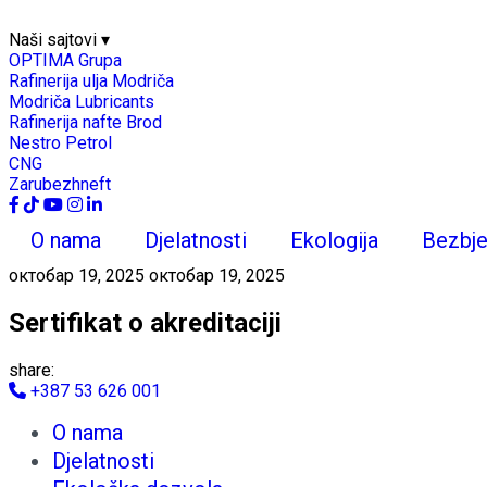
Naši sajtovi
▾
OPTIMA Grupa
Rafinerija ulja Modriča
Modriča Lubricants
Rafinerija nafte Brod
Nestro Petrol
CNG
Zarubezhneft
O nama
Djelatnosti
Ekologija
Bezbje
октобар 19, 2025
октобар 19, 2025
Sertifikat o akreditaciji
share:
+387 53 626 001
O nama
Djelatnosti