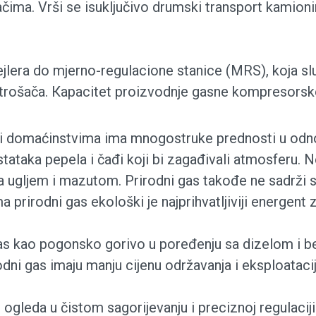
trošačima. Vrši se isuključivo drumski transport kam
rejlera do mjerno-regulacione stanice (MRS), koja slu
 potrošača. Кapacitet proizvodnje gasne kompresorsk
 i domaćinstvima ima mnogostruke prednosti u odnosu
ostataka pepela i čađi koji bi zagađivali atmosferu
 sa ugljem i mazutom. Prirodni gas takođe ne sadrž
prirodni gas ekološki je najprihvatljiviji energent 
 gas kao pogonsko gorivo u poređenju sa dizelom i 
odni gas imaju manju cijenu održavanja i eksploataci
 ogleda u čistom sagorijevanju i preciznoj regulaciji