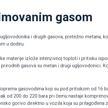
rimovanim gasom
a ugljovodonika i drugih gasova, pretežno metana, k
jom u dodiru.
jske materije izlože intenzivnoj toploti i pritisku 
e prirodnih gasova su metan i drugi ugljovodonici. 
 doprema gasovodima koji su pod pritiskom od 16 ba
sak od 200 do 220 bara pri čemu nastaje komprimov
ko gorivo direktno u vozila koja su prilagođena za k