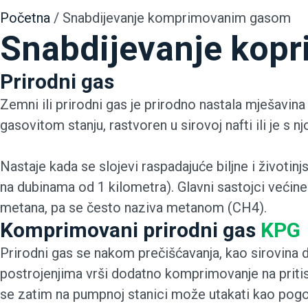
Početna
/
Snabdijevanje komprimovanim gasom
Snabdijevanje kop
Prirodni gas
Zemni ili prirodni gas je prirodno nastala mješavin
gasovitom stanju, rastvoren u sirovoj nafti ili je s n
Nastaje kada se slojevi raspadajuće biljne i životin
na dubinama od 1 kilometra). Glavni sastojci većin
metana, pa se često naziva metanom (CH4).
Komprimovani prirodni gas
KPG
Prirodni gas se nakom prečišćavanja, kao sirovina
postrojenjima vrši dodatno komprimovanje na priti
se zatim na pumpnoj stanici može utakati kao pogons