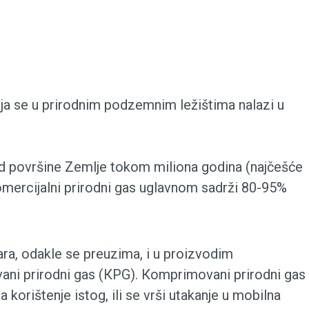
oja se u prirodnim podzemnim ležištima nalazi u
ispod površine Zemlje tokom miliona godina (najčešće
Кomercijalni prirodni gas uglavnom sadrži 80-95%
ra, odakle se preuzima, i u proizvodim
ani prirodni gas (КPG). Кomprimovani prirodni gas
orištenje istog, ili se vrši utakanje u mobilna