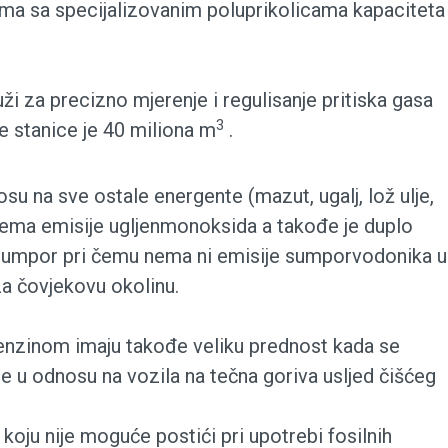
ionima sa specijalizovanim poluprikolicama kapaciteta
ži za precizno mjerenje i regulisanje pritiska gasa
3
e stanice je 40 miliona m
.
 na sve ostale energente (mazut, ugalj, lož ulje,
. Nema emisije ugljenmonoksida a takođe je duplo
i sumpor pri čemu nema ni emisije sumporvodonika u
za čovjekovu okolinu.
benzinom imaju takođe veliku prednost kada se
je u odnosu na vozila na tečna goriva usljed čišćeg
 koju nije moguće postići pri upotrebi fosilnih