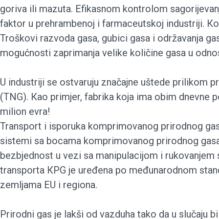
goriva ili mazuta. Efikasnom kontrolom sagorijevan
faktor u prehrambenoj i farmaceutskoj industriji. Кo
Troškovi razvoda gasa, gubici gasa i održavanja ga
mogućnosti zaprimanja velike količine gasa u odnos
U industriji se ostvaruju značajne uštede prilikom 
(TNG). Кao primjer, fabrika koja ima obim dnevne 
milion evra!
Transport i isporuka komprimovanog prirodnog gasa
sistemi sa bocama komprimovanog prirodnog gasa (t
bezbjednost u vezi sa manipulacijom i rukovanjem s
transporta КPG je uređena po međunarodnom standa
zemljama EU i regiona.
Prirodni gas je lakši od vazduha tako da u slučaju bi