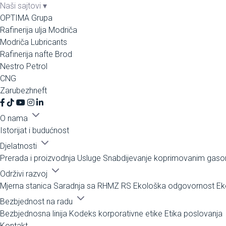
Naši sajtovi
▾
OPTIMA Grupa
Rafinerija ulja Modriča
Modriča Lubricants
Rafinerija nafte Brod
Nestro Petrol
CNG
Zarubezhneft
O nama
Istorijat i budućnost
Djelatnosti
Prerada i proizvodnja
Usluge
Snabdijevanje koprimovanim gas
Održivi razvoj
Mjerna stanica
Saradnja sa RHMZ RS
Ekološka odgovornost
Ek
Bezbjednost na radu
Bezbjednosna linija
Kodeks korporativne etike
Etika poslovanja
Kontakt