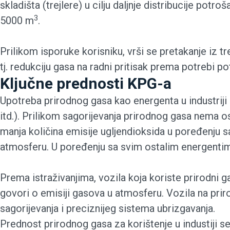
skladišta (trejlere) u cilju daljnje distribucije po
3
5000 m
.
Prilikom isporuke korisniku, vrši se pretakanje iz t
tj. redukciju gasa na radni pritisak prema potrebi
Ključne prednosti KPG-a
Upotreba prirodnog gasa kao energenta u industriji
itd.). Prilikom sagorijevanja prirodnog gasa nema 
manja količina emisije ugljendioksida u poređenju
atmosferu. U poređenju sa svim ostalim energentima 
Prema istraživanjima, vozila koja koriste prirodni
govori o emisiji gasova u atmosferu. Vozila na prir
sagorijevanja i preciznijeg sistema ubrizgavanja.
Prednost prirodnog gasa za korištenje u industiji se