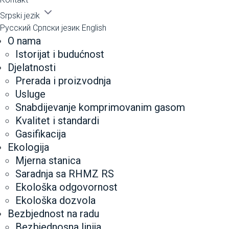
Srpski jezik
Русский
Српски језик
English
O nama
Istorijat i budućnost
Djelatnosti
Prerada i proizvodnja
Usluge
Snabdijevanje komprimovanim gasom
Kvalitet i standardi
Gasifikacija
Ekologija
Mjerna stanica
Saradnja sa RHMZ RS
Ekološka odgovornost
Ekološka dozvola
Bezbjednost na radu
Bezbjednosna linija