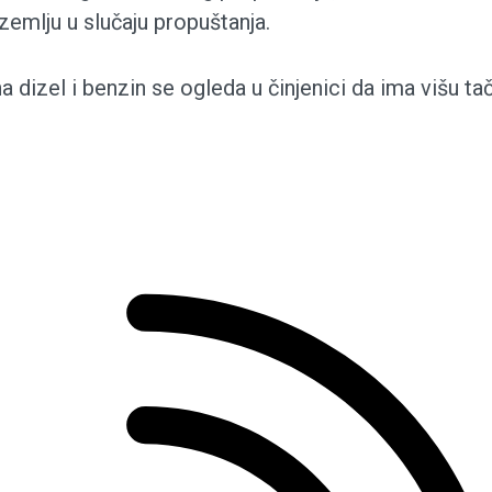
emlju u slučaju propuštanja.
izel i benzin se ogleda u činjenici da ima višu tačku