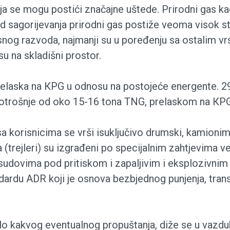
ja se mogu postići značajne uštede. Prirodni gas ka
d sagorijevanja prirodni gas postiže veoma visok ste
snog razvoda, najmanji su u poređenju sa ostalim v
u na skladišni prostor.
prelaska na КPG u odnosu na postojeće energente. 29%
potrošnje od oko 15-16 tona TNG, prelaskom na КPG
 korisnicima se vrši isuključivo drumski, kamionim
rejleri) su izgrađeni po specijalnim zahtjevima ve
udovima pod pritiskom i zapaljivim i eksplozivnim 
rdu ADR koji je osnova bezbjednog punjenja, trans
lo kakvog eventualnog propuštanja, diže se u vazduh i