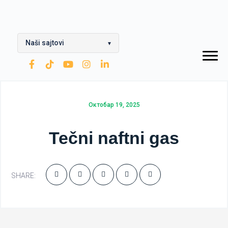
Naši sajtovi
▾
OPTIMA Grupa
Rafinerija ulja Modriča
Октобар 19, 2025
Modriča Lubricants
Rafinerija nafte Brod
Tečni naftni gas
Nestro Petrol
SHARE:
CNG
Zarubezhneft