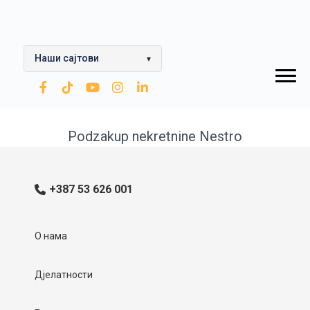
Наши сајтови
▾
ОПТИМА група
Рафинерија уља Модрича
Podzakup nekretnine Nestro
Модрича лубриканти
Рафинерија нафте Брод
+387 53 626 001
Нестро Петрол
О нама
КПГ
Зарубезнефт
Дјелатности