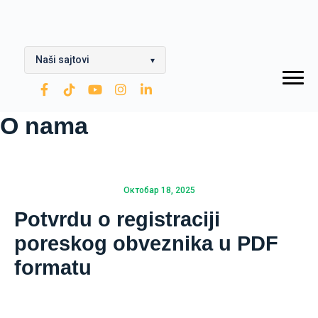
Naši sajtovi
▾
OPTIMA Grupa
O nama
Rafinerija ulja Modriča
Modriča Lubricants
Rafinerija nafte Brod
Октобар 18, 2025
Potvrdu o registraciji
Nestro Petrol
poreskog obveznika u PDF
CNG
formatu
Zarubezhneft