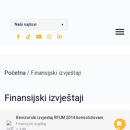
Naši sajtovi
▾
OPTIMA Grupa
Rafinerija ulja Modriča
Modriča Lubricants
Početna
/
Finansijski izvještaji
Rafinerija nafte Brod
Nestro Petrol
Finansijski izvještaji
CNG
Zarubezhneft
Revizorski izvjestaj RFUM 2014 konsolidovani
Finansijski izvještaj
1 MB