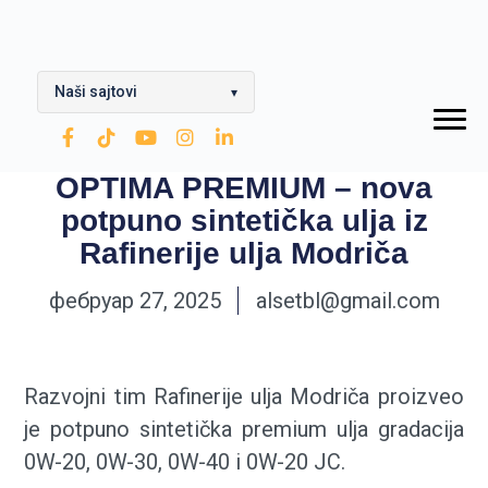
Naši sajtovi
▾
OPTIMA Grupa
OPTIMA PREMIUM – nova
Rafinerija ulja Modriča
potpuno sintetička ulja iz
Modriča Lubricants
Rafinerije ulja Modriča
Rafinerija nafte Brod
фебруар 27, 2025
alsetbl@gmail.com
Nestro Petrol
CNG
Razvojni tim Rafinerije ulja Modriča proizveo
je potpuno sintetička premium ulja gradacija
Zarubezhneft
0W-20, 0W-30, 0W-40 i 0W-20 JC.