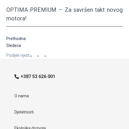
OPTIMA PREMIUM – Za savršen takt novog
motora!
Prethodna
Sledeća
Podijeli vijest:
+387 53 626 001
O nama
Djelatnosti
Ekološka dozvola