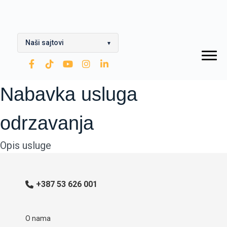
Naši sajtovi
▾
OPTIMA Grupa
Rafinerija ulja Modriča
Nabavka usluga
Modriča Lubricants
odrzavanja
Rafinerija nafte Brod
Opis usluge
Nestro Petrol
CNG
+387 53 626 001
Zarubezhneft
O nama