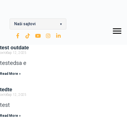
Naši sajtovi
▾
OPTIMA Grupa
test outdate
Rafinerija ulja Modriča
октобар 12, 2025
Modriča Lubricants
testedsa e
Rafinerija nafte Brod
Read More »
Nestro Petrol
tedte
октобар 12, 2025
CNG
test
Zarubezhneft
Read More »